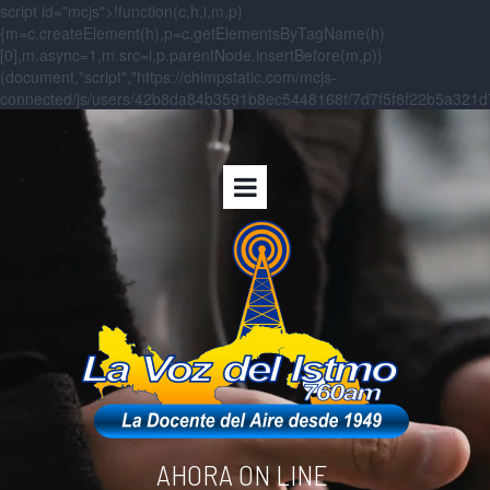
script id="mcjs">!function(c,h,i,m,p)
{m=c.createElement(h),p=c.getElementsByTagName(h)
[0],m.async=1,m.src=i,p.parentNode.insertBefore(m,p)}
(document,"script","https://chimpstatic.com/mcjs-
connected/js/users/42b8da84b3591b8ec5448168f/7d7f5f8f22b5a321d7f
AHORA ON LINE