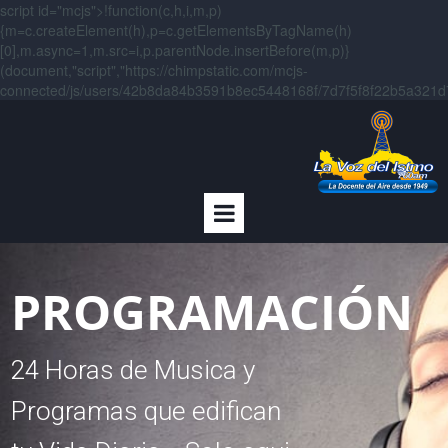
script id="mcjs">!function(c,h,i,m,p)
{m=c.createElement(h),p=c.getElementsByTagName(h)
[0],m.async=1,m.src=i,p.parentNode.insertBefore(m,p)}
(document,"script","https://chimpstatic.com/mcjs-
connected/js/users/42b8da84b3591b8ec5448168f/7d7f5f8f22b5a321d7f
PROGRAMACIÓN
24 Horas de Musica y
Programas que edifican